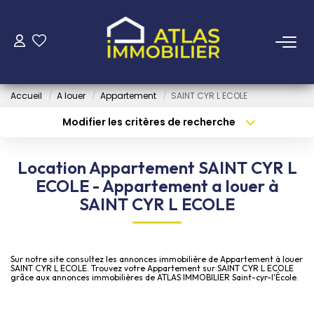
ACHETER
Accueil
A louer
Appartement
SAINT CYR L ECOLE
LOUER
Modifier les critères de recherche
Type de transaction
Localisation
Acheter
Localisation
ESTIMER
Location Appartement SAINT CYR L
Type de bien
Sélectionnez...
Surface min
ECOLE - Appartement a louer à
FAIRE GÉRER
SAINT CYR L ECOLE
Budget max
Plus de critères
NOTRE AGENCE
Créer une alerte
Sur notre site consultez les annonces immobilière de Appartement à louer
SAINT CYR L ECOLE. Trouvez votre Appartement sur SAINT CYR L ECOLE
Qui Sommes-Nous
grâce aux annonces immobilières de ATLAS IMMOBILIER Saint-cyr-l'École.
Notre Équipe