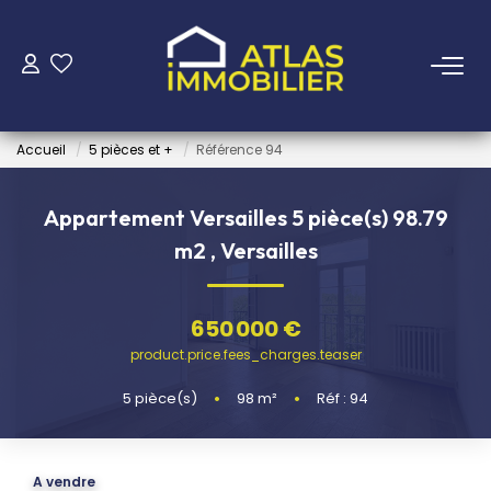
ACHETER
Accueil
5 pièces et +
Référence 94
LOUER
Appartement Versailles 5 pièce(s) 98.79
ESTIMER
m2
,
Versailles
FAIRE GÉRER
650 000 €
product.price.fees_charges.teaser
NOTRE AGENCE
5
pièce(s)
•
98
m²
•
Réf : 94
Qui Sommes-Nous
Notre Équipe
A vendre