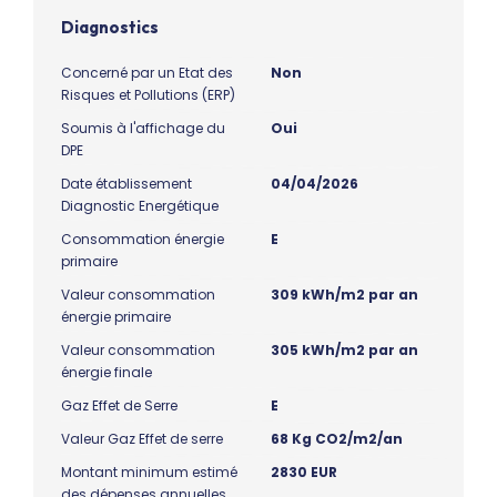
Diagnostics
Concerné par un Etat des
Non
Risques et Pollutions (ERP)
Soumis à l'affichage du
Oui
DPE
Date établissement
04/04/2026
Diagnostic Energétique
Consommation énergie
E
primaire
Valeur consommation
309 kWh/m2 par an
énergie primaire
Valeur consommation
305 kWh/m2 par an
énergie finale
Gaz Effet de Serre
E
Valeur Gaz Effet de serre
68 Kg CO2/m2/an
Montant minimum estimé
2830 EUR
des dépenses annuelles