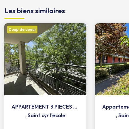
Les biens similaires
Coup de coeur
APPARTEMENT 3 PIECES 61.89 m² + BALCON + PARKING S/SOL
,
Saint cyr l'ecole
,
Sain