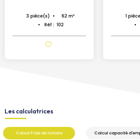
62
m²
3
pièce(s)
1
pièc
Réf :
102
Les calculatrices
Calcul Frais de notaire
Calcul capacité d'em